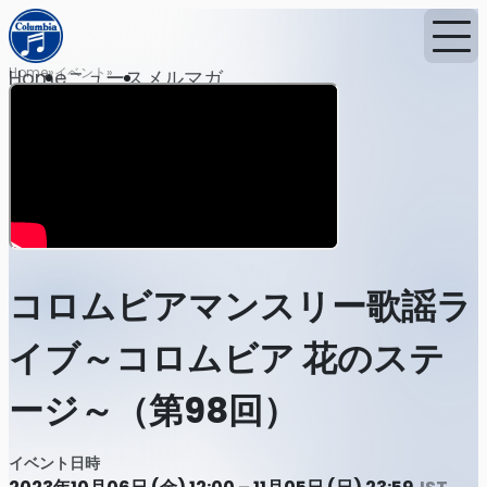
Home
イベント
Home
ニュース
メルマガ
コロムビアマンスリー歌謡ラ
イブ～コロムビア 花のステ
ージ～（第98回）
イベント日時